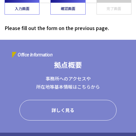
コーポレートサイトTOPへ
入力画面
確認画面
完了画面
Please fill out the form on the previous page.
MyKomon
お問い合わせフォーム
Office Information
拠点概要
事務所へのアクセスや
所在地等基本情報はこちらから
拠点一覧
東京本社
東京中野本部
埼玉川口本部
千葉本部
高崎本部
富山本部
高岡本部
大阪本部
北大阪本部
神戸三宮本部
福山本部
詳しく見る
宮崎本部
グループ企業一覧