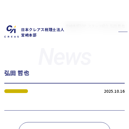
宮崎本部TOP
スタッフ紹介
弘田 哲也
日本クレアス税理士法人
宮崎本部
弘田 哲也
私たちの特徴
サービス内容
2025.10.16
お客様の声
スタッフ紹介
お知らせ
拠点概要
新卒採用情報
中途採用情報