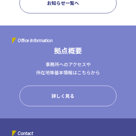
お知らせ一覧へ
コーポレートサイトTOPへ
MyKomon
Office Information
拠点概要
お問い合わせフォーム
事務所へのアクセスや
所在地等基本情報はこちらから
拠点一覧
詳しく見る
東京本社
東京中野本部
埼玉川口本部
千葉本部
高崎本部
富山本部
高岡本部
大阪本部
北大阪本部
神戸三宮本部
福山本部
宮崎本部
グループ企業一覧
Contact