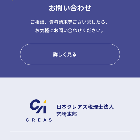
お問い合わせ
日本クレアス社会保険労務士法人
日本クレアス弁護士法人
株式会社コーポレート・アドバイザーズ・アカウンティング
ご相談、資料請求等ございましたら、
お気軽にお問い合わせください。
株式会社コーポレート・アドバイザーズM&A
株式会社日本クレアスBPOサポート
株式会社日本クレアス財産サポート
詳しく見る
企業情報
企業理念
グループ概要
グループの強み
グループ企業一覧
日本クレアス税理士法人
宮崎本部