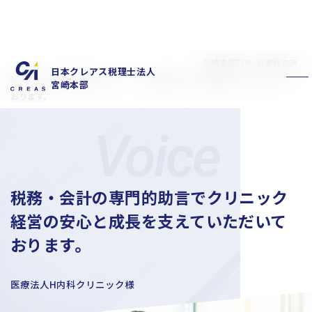
宮崎本部TOP
お客様の声
日本クレアス税理士法人
税務・会計の専門的助言でクリニック経営の安心と成長を支えていただいて
宮崎本部
おります。
税務・会計の専門的助言でクリニック
私たちの特徴
サービス内容
経営の安心と成長を支えていただいて
お客様の声
スタッフ紹介
おります。
お知らせ
拠点概要
新卒採用情報
中途採用情報
医療法人H内科クリニック様