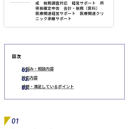
成 税務調査対応 経営サポート 所
日本クレアス社会保険労務士法人
得税確定申告 会計・税務（医科）
日本クレアス弁護士法人
医療関連経営サポート 医療関連クリ
株式会社コーポレート・アドバイザーズ・アカウンティング
ニック承継サポート
株式会社コーポレート・アドバイザーズM&A
株式会社日本クレアスBPOサポート
株式会社日本クレアス財産サポート
目次
企業情報
お悩み・相談内容
企業理念
グループ概要
グループの強み
グループ企業一覧
対応内容
感想・満足しているポイント
01