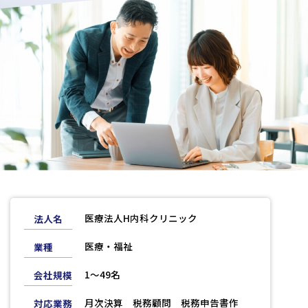
コーポレートサイトTOPへ
MyKomon
お問い合わせフォーム
拠点一覧
医療法人H内科クリニック
法人名
東京本社
東京中野本部
埼玉川口本部
千葉本部
高崎本部
富山本部
高岡本部
大阪本部
北大阪本部
神戸三宮本部
福山本部
医療・福祉
業種
宮崎本部
1〜49名
会社規模
グループ企業一覧
月次決算 税務顧問 税務申告書作
対応業務