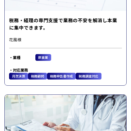
税務・経理の専門支援で業務の不安を解消し本業
に集中できます。
花風様
業種
飲食業
対応業務
月次決算
税務顧問
税務申告書作成
税務調査対応