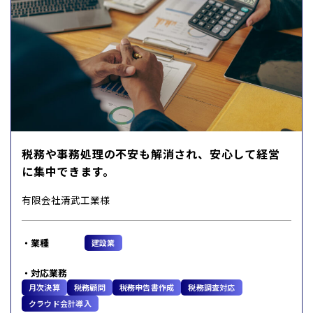
税務や事務処理の不安も解消され、安心して経営
に集中できます。
有限会社清武工業様
業種
建設業
対応業務
月次決算
税務顧問
税務申告書作成
税務調査対応
クラウド会計導入