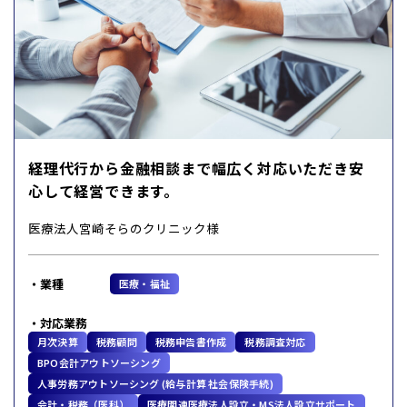
経理代行から金融相談まで幅広く対応いただき安
心して経営できます。
医療法人宮崎そらのクリニック様
業種
医療・福祉
対応業務
月次決算
税務顧問
税務申告書作成
税務調査対応
BPO会計アウトソーシング
人事労務アウトソーシング (給与計算 社会保険手続)
会計・税務（医科）
医療関連医療法人設立・MS法人設立サポート