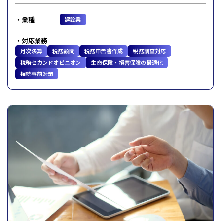
業種
建設業
対応業務
月次決算
税務顧問
税務申告書作成
税務調査対応
税務セカンドオピニオン
生命保険・損害保険の最適化
相続事前対策