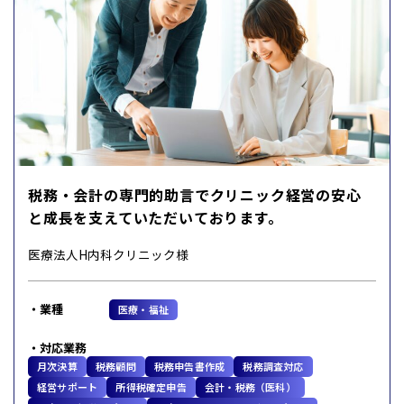
税務・会計の専門的助言でクリニック経営の安心
と成長を支えていただいております。
医療法人H内科クリニック様
業種
医療・福祉
対応業務
月次決算
税務顧問
税務申告書作成
税務調査対応
経営サポート
所得税確定申告
会計・税務（医科）