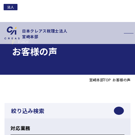
法人
法人
法人
法人
法人
法人
法人
個人
法人
法人
日本クレアス税理士法人
宮崎本部
Voice
お客様の声
宮崎本部TOP
お客様の声
私たちの特徴
サービス内容
お客様の声
スタッフ紹介
お知らせ
拠点概要
絞り込み検索
新卒採用情報
中途採用情報
対応業務