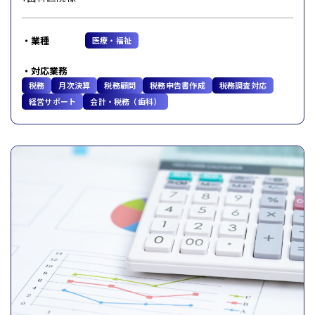
業種
医療・福祉
対応業務
税務
月次決算
税務顧問
税務申告書作成
税務調査対応
経営サポート
会計・税務（歯科）