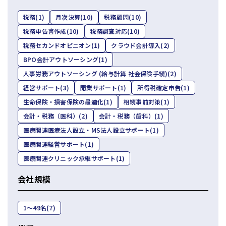
コーポレートサイトTOPへ
税務
(1)
月次決算
(10)
税務顧問
(10)
税務申告書作成
(10)
税務調査対応
(10)
税務セカンドオピニオン
(1)
クラウド会計導入
(2)
MyKomon
BPO会計アウトソーシング
(1)
人事労務アウトソーシング (給与計算 社会保険手続)
(2)
お問い合わせフォーム
経営サポート
(3)
開業サポート
(1)
所得税確定申告
(1)
生命保険・損害保険の最適化
(1)
相続事前対策
(1)
会計・税務（医科）
(2)
会計・税務（歯科）
(1)
医療関連医療法人設立・MS法人設立サポート
(1)
医療関連経営サポート
(1)
拠点一覧
医療関連クリニック承継サポート
(1)
東京本社
東京中野本部
埼玉川口本部
千葉本部
高崎本部
富山本部
高岡本部
大阪本部
北大阪本部
神戸三宮本部
福山本部
会社規模
宮崎本部
1〜49名
(7)
グループ企業一覧