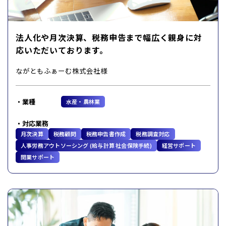
法人化や月次決算、税務申告まで幅広く親身に対
応いただいております。
ながともふぁーむ株式会社様
業種
水産・農林業
対応業務
月次決算
税務顧問
税務申告書作成
税務調査対応
人事労務アウトソーシング (給与計算 社会保険手続)
経営サポート
開業サポート