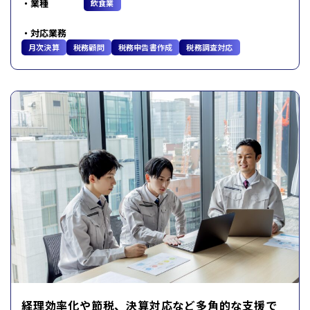
業種
飲食業
対応業務
月次決算
税務顧問
税務申告書作成
税務調査対応
経理効率化や節税、決算対応など多角的な支援で