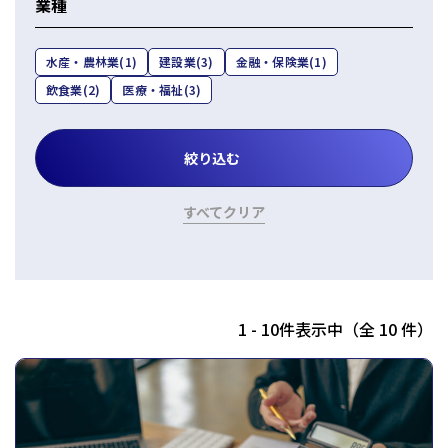
業種
日本クレアス社会保険労務士法人
日本クレアス弁護士法人
水産・農林業
(1)
建設業
(3)
金融・保険業
(1)
株式会社コーポレート・アドバイザーズ・アカウンティング
飲食業
(2)
医療・福祉
(3)
株式会社コーポレート・アドバイザーズM&A
株式会社日本クレアスBPOサポート
株式会社日本クレアス財産サポート
企業情報
すべてクリア
企業理念
グループ概要
グループの強み
グループ企業一覧
1 - 10件表示中（全 10 件）