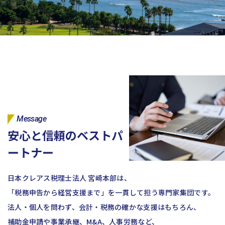
コーポレートサイトTOPへ
MyKomon
お問い合わせフォーム
Message
安心と信頼のベストパ
拠点一覧
ートナー
東京本社
東京中野本部
埼玉川口本部
千葉本部
高崎本部
富山本部
高岡本部
大阪本部
北大阪本部
神戸三宮本部
福山本部
日本クレアス税理士法人 宮崎本部は、
宮崎本部
「税務申告から経営支援まで」を一貫して担う専門家集団です。
法人・個人を問わず、会計・税務の確かな支援はもちろん、
グループ企業一覧
補助金申請や事業承継、M&A、人事労務など、