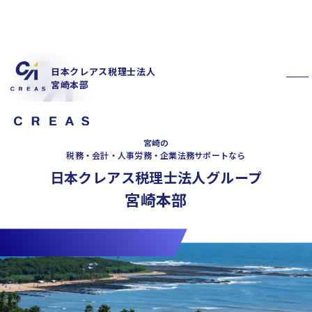
日本クレアス税理士法人
宮崎本部
宮崎の
税務・会計・人事労務・企業法務サポートなら
日本クレアス税理士法人グループ
宮崎本部
私たちの特徴
サービス内容
お客様の声
スタッフ紹介
お知らせ
拠点概要
新卒採用情報
中途採用情報