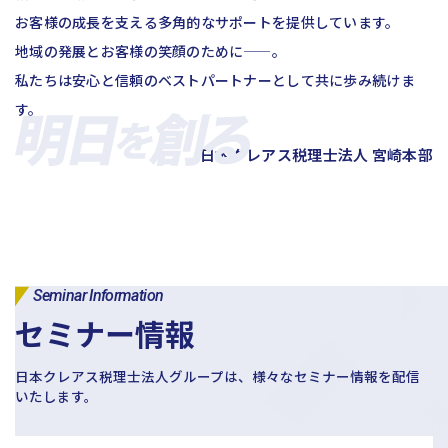
お客様の成長を支える多角的なサポートを提供しています。
日本クレアス社会保険労務士法人
日本クレアス弁護士法人
地域の発展とお客様の笑顔のために——。
株式会社コーポレート・アドバイザーズ・アカウンティング
私たちは安心と信頼のベストパートナーとして共に歩み続けま
株式会社コーポレート・アドバイザーズM&A
す。
株式会社日本クレアスBPOサポート
株式会社日本クレアス財産サポート
日本クレアス税理士法人 宮崎本部
企業情報
企業理念
グループ概要
グループの強み
グループ企業一覧
Seminar Information
セミナー情報
日本クレアス税理士法人グループは、様々なセミナー情報を配信
いたします。