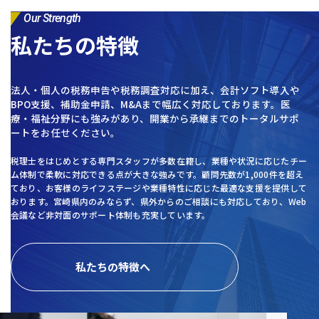
Our Strength
私たちの特徴
法人・個人の税務申告や税務調査対応に加え、会計ソフト導入や
BPO支援、補助金申請、M&Aまで幅広く対応しております。医
療・福祉分野にも強みがあり、開業から承継までのトータルサポ
ートをお任せください。
税理士をはじめとする専門スタッフが多数在籍し、業種や状況に応じたチー
ム体制で柔軟に対応できる点が大きな強みです。顧問先数が1,000件を超え
ており、お客様のライフステージや業種特性に応じた最適な支援を提供して
おります。宮崎県内のみならず、県外からのご相談にも対応しており、Web
会議など非対面のサポート体制も充実しています。
私たちの特徴へ